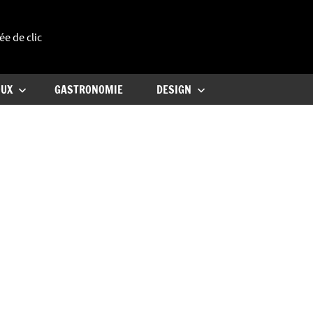
ée de clic
uxe
OUX
GASTRONOMIE
DESIGN