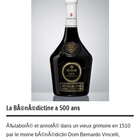
La BÃ©nÃ©dictine a 500 ans
Ã‰laborÃ© et annotÃ© dans un vieux grimoire en 1510
par le moine bÃ©nÃ©dictin Dom Bernardo Vincelli,