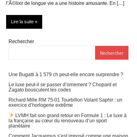
l’Ã©lixir de longue vie a une histoire amusante. En […]
Lire la suite
Actualité
Rechercher
Gastronomie
Rechercher
Restauration
Une Bugatti à 1 579 ch peut-elle encore surprendre ?
Le luxe peut-il se passer d’ornement ? Chopard et
Zagato bousculent les codes
Richard Mille RM 75-01 Tourbillon Volant Saphir : un
exercice d’horlogerie extrême
LVMH fait son grand retour en Formule 1 : Le luxe à
la française au cœur du renouveau d’un sport
planétaire
Comment Jacquemus s’est imposé comme une maison