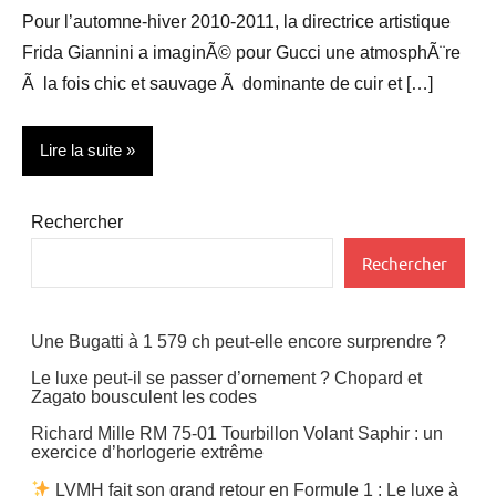
Pour l’automne-hiver 2010-2011, la directrice artistique
Frida Giannini a imaginÃ© pour Gucci une atmosphÃ¨re
Ã la fois chic et sauvage Ã dominante de cuir et […]
Lire la suite
Accessoires
Rechercher
Actualité
Rechercher
Chaussures
Une Bugatti à 1 579 ch peut-elle encore surprendre ?
Maroquinerie
Le luxe peut-il se passer d’ornement ? Chopard et
Mode
Zagato bousculent les codes
Richard Mille RM 75-01 Tourbillon Volant Saphir : un
exercice d’horlogerie extrême
LVMH fait son grand retour en Formule 1 : Le luxe à