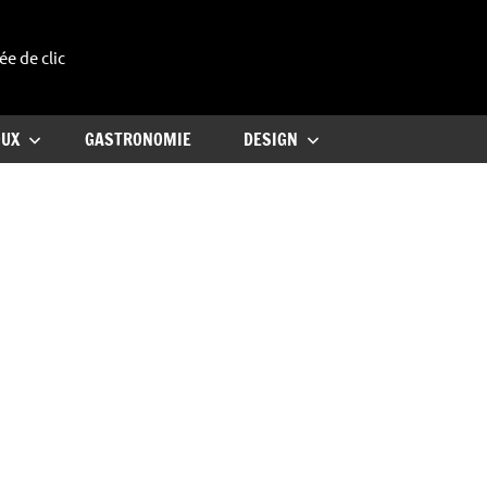
ée de clic
uxe
OUX
GASTRONOMIE
DESIGN