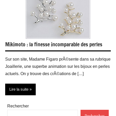
Mikimoto : la finesse incomparable des perles
Sur son site, Madame Figaro prÃ©sente dans sa rubrique
Joaillerie, une superbe animation sur les bijoux en perles
actuels. On y trouve des crÃ©ations de […]
Lire la suite
Bijoux
Rechercher
Design
Rechercher