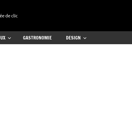
ée de clic
uxe
OUX
GASTRONOMIE
DESIGN