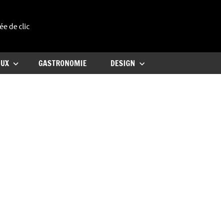
ée de clic
uxe
OUX
GASTRONOMIE
DESIGN