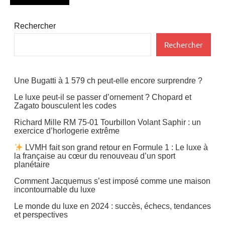
Accessoires
Rechercher
Musique
Rechercher
Une Bugatti à 1 579 ch peut-elle encore surprendre ?
Le luxe peut-il se passer d’ornement ? Chopard et
Zagato bousculent les codes
Richard Mille RM 75-01 Tourbillon Volant Saphir : un
exercice d’horlogerie extrême
LVMH fait son grand retour en Formule 1 : Le luxe à
la française au cœur du renouveau d’un sport
planétaire
Comment Jacquemus s’est imposé comme une maison
incontournable du luxe
Le monde du luxe en 2024 : succès, échecs, tendances
et perspectives