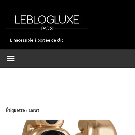
Aller
au
contenu
L'inacessible à portée de clic
leblogluxe
Étiquette :
carat