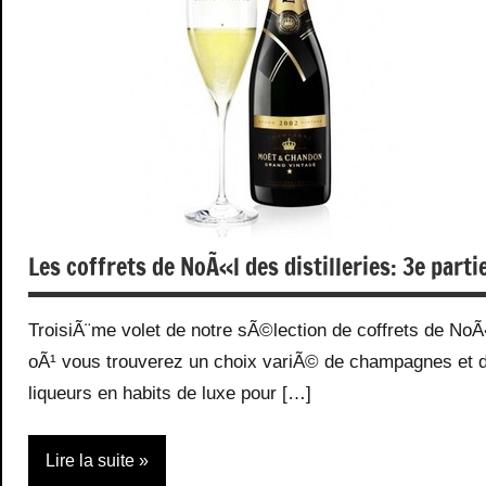
Les coffrets de NoÃ«l des distilleries: 3e parti
TroisiÃ¨me volet de notre sÃ©lection de coffrets de NoÃ
oÃ¹ vous trouverez un choix variÃ© de champagnes et 
liqueurs en habits de luxe pour […]
Lire la suite