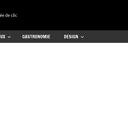
ée de clic
uxe
OUX
GASTRONOMIE
DESIGN