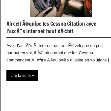
Aircell Ã©quipe les Cessna Citation avec
l’accÃ¨s internet haut dÃ©bit
Avec l’accÃ¨s Ã Internet qui se dÃ©veloppe un peu
partout en vol, il Ã©tait normal que les Cessna
commencent Ã Ãªtre Ã©quipÃ©s d’usine en solutions [
Lire la suite
Accessoires
Aéronautique