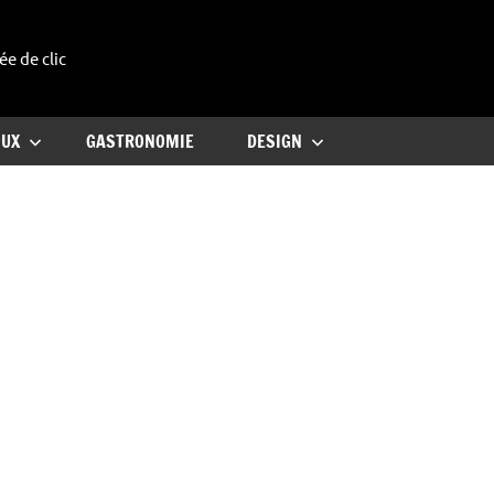
ée de clic
uxe
OUX
GASTRONOMIE
DESIGN