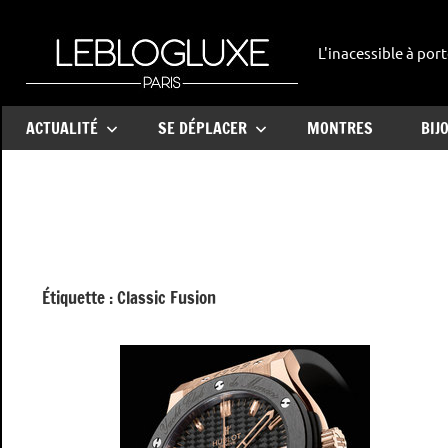
Aller
au
L'inacessible à port
leblogl
contenu
ACTUALITÉ
SE DÉPLACER
MONTRES
BIJ
Étiquette :
Classic Fusion