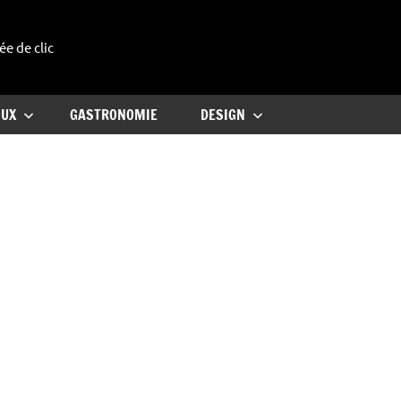
ée de clic
uxe
OUX
GASTRONOMIE
DESIGN