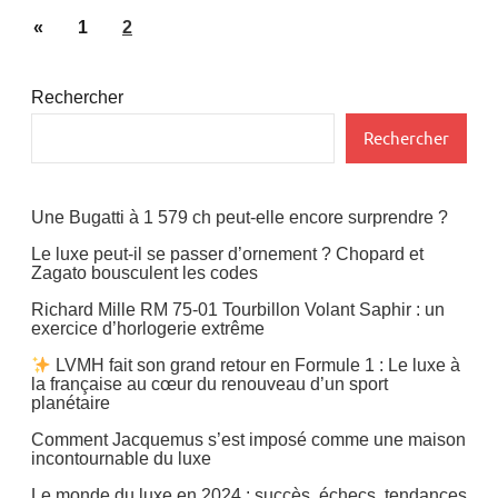
Pagination
Gastronomie
Publications
«
1
2
des
précédentes
Restauration
publications
Rechercher
Web/Tech
Rechercher
Une Bugatti à 1 579 ch peut-elle encore surprendre ?
Le luxe peut-il se passer d’ornement ? Chopard et
Zagato bousculent les codes
Richard Mille RM 75-01 Tourbillon Volant Saphir : un
exercice d’horlogerie extrême
LVMH fait son grand retour en Formule 1 : Le luxe à
la française au cœur du renouveau d’un sport
planétaire
Comment Jacquemus s’est imposé comme une maison
incontournable du luxe
Le monde du luxe en 2024 : succès, échecs, tendances