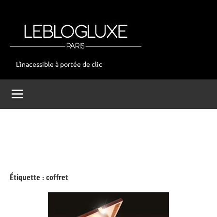
Aller
au
contenu
L'inacessible à portée de clic
leblogluxe
Étiquette :
coffret