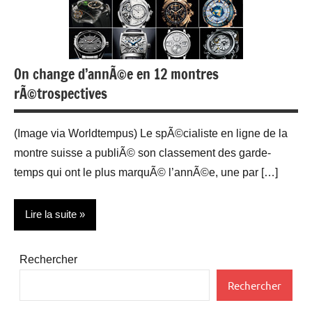
On change d’annÃ©e en 12 montres
rÃ©trospectives
(Image via Worldtempus) Le spÃ©cialiste en ligne de la
montre suisse a publiÃ© son classement des garde-
temps qui ont le plus marquÃ© l’annÃ©e, une par […]
Lire la suite
Montres
Rechercher
Web/Tech
Rechercher