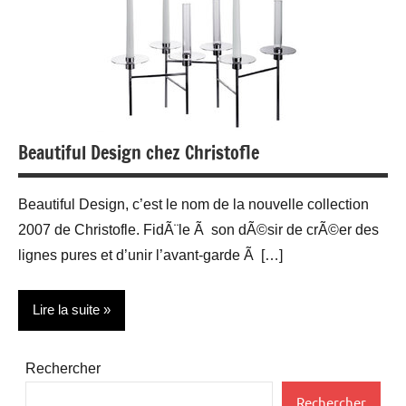
Beautiful Design chez Christofle
Beautiful Design, c’est le nom de la nouvelle collection
2007 de Christofle. FidÃ¨le Ã son dÃ©sir de crÃ©er des
lignes pures et d’unir l’avant-garde Ã […]
Lire la suite
Actualité
Rechercher
Bijoux
Rechercher