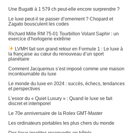
Une Bugatti à 1 579 ch peut-elle encore surprendre ?
Gadgets
Le luxe peut-il se passer d’ornement ? Chopard et
Vehicules
Zagato bousculent les codes
Richard Mille RM 75-01 Tourbillon Volant Saphir : un
exercice d’horlogerie extrême
LVMH fait son grand retour en Formule 1 : Le luxe à
la française au cœur du renouveau d’un sport
planétaire
Comment Jacquemus s’est imposé comme une maison
incontournable du luxe
Le monde du luxe en 2024 : succès, échecs, tendances
et perspectives
L’essor du « Quiet Luxury » : Quand le luxe se fait
discret et intemporel
Le 70e anniversaire de la Rolex GMT-Master
Les ordinateurs portables les plus chers du monde
Des lieux insolites reconvertis en hôtels