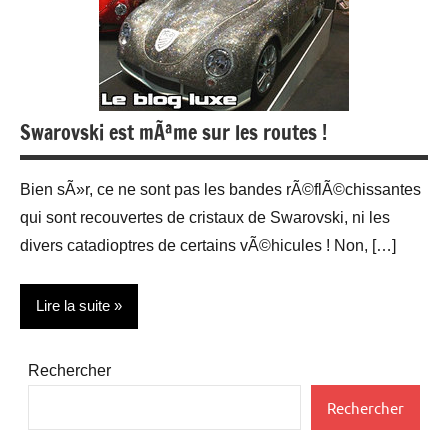
Swarovski est mÃªme sur les routes !
Bien sÃ»r, ce ne sont pas les bandes rÃ©flÃ©chissantes
qui sont recouvertes de cristaux de Swarovski, ni les
divers catadioptres de certains vÃ©hicules ! Non, […]
Lire la suite
Accessoires
Rechercher
Bijoux
Rechercher
Design