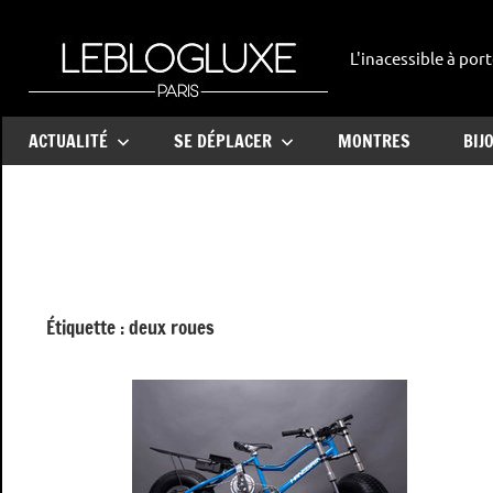
Aller
au
L'inacessible à port
leblogl
contenu
ACTUALITÉ
SE DÉPLACER
MONTRES
BIJ
Étiquette :
deux roues