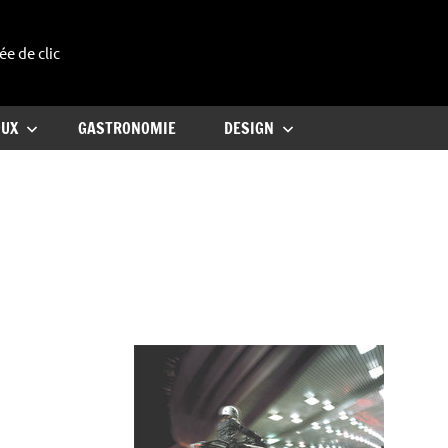
ée de clic
uxe
OUX
GASTRONOMIE
DESIGN