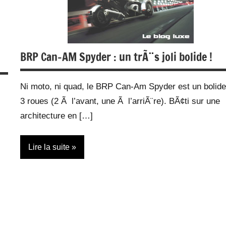
BRP Can-AM Spyder : un trÃ¨s joli bolide !
Ni moto, ni quad, le BRP Can-Am Spyder est un bolid
3 roues (2 Ã l’avant, une Ã l’arriÃ¨re). BÃ¢ti sur une
architecture en […]
Lire la suite
Vehicules