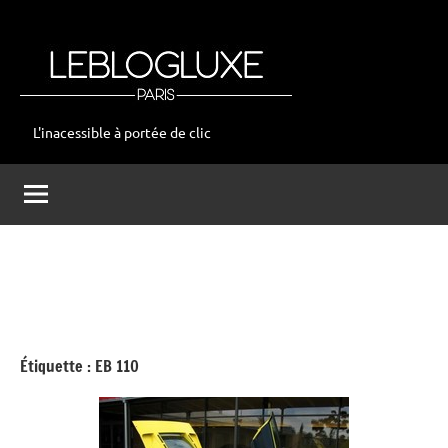
Aller
au
contenu
L'inacessible à portée de clic
leblogluxe
Étiquette :
EB 110