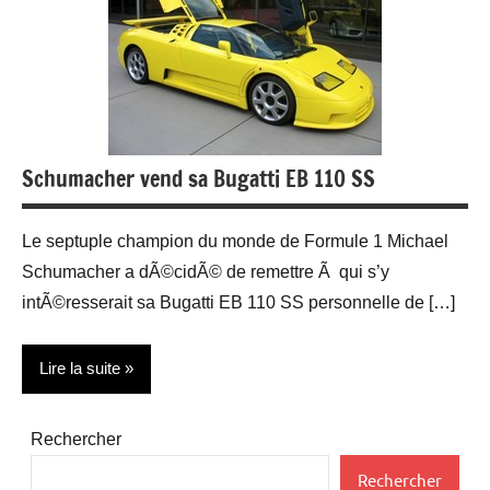
Schumacher vend sa Bugatti EB 110 SS
Le septuple champion du monde de Formule 1 Michael
Schumacher a dÃ©cidÃ© de remettre Ã qui s’y
intÃ©resserait sa Bugatti EB 110 SS personnelle de […]
Lire la suite
People
Rechercher
Vehicules
Rechercher