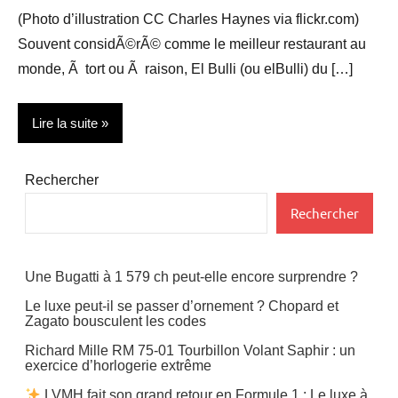
(Photo d’illustration CC Charles Haynes via flickr.com)
Souvent considÃ©rÃ© comme le meilleur restaurant au
monde, Ã tort ou Ã raison, El Bulli (ou elBulli) du […]
Lire la suite
Actualité
Rechercher
Gastronomie
Rechercher
Restauration
Une Bugatti à 1 579 ch peut-elle encore surprendre ?
Le luxe peut-il se passer d’ornement ? Chopard et
Zagato bousculent les codes
Richard Mille RM 75-01 Tourbillon Volant Saphir : un
exercice d’horlogerie extrême
LVMH fait son grand retour en Formule 1 : Le luxe à