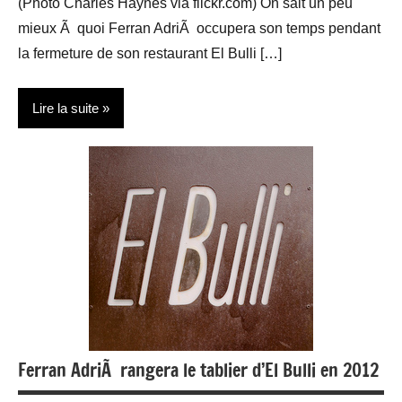
(Photo Charles Haynes via flickr.com) On sait un peu
mieux Ã quoi Ferran AdriÃ occupera son temps pendant
la fermeture de son restaurant El Bulli […]
Lire la suite
Actualité
Gastronomie
People
Restauration
Ferran AdriÃ rangera le tablier d’El Bulli en 2012