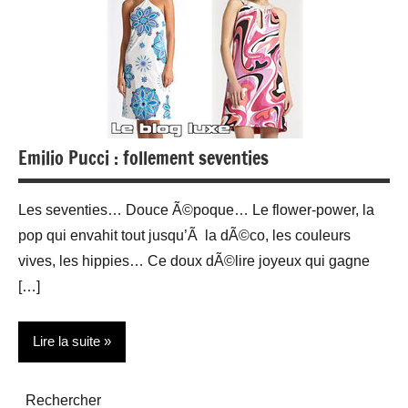
Emilio Pucci : follement seventies
Les seventies… Douce Ã©poque… Le flower-power, la
pop qui envahit tout jusqu’Ã la dÃ©co, les couleurs
vives, les hippies… Ce doux dÃ©lire joyeux qui gagne
[…]
Lire la suite
Mode
Rechercher