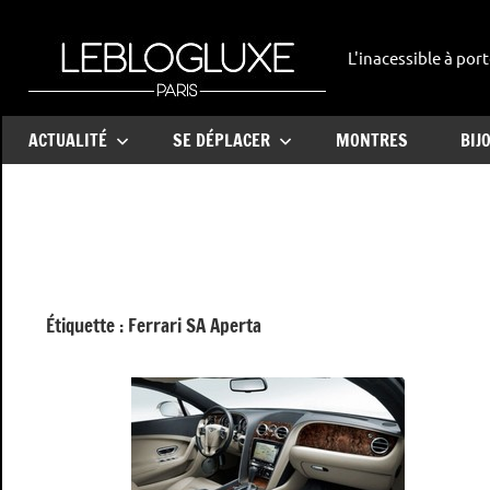
Aller
au
L'inacessible à port
leblogl
contenu
ACTUALITÉ
SE DÉPLACER
MONTRES
BIJ
Étiquette :
Ferrari SA Aperta