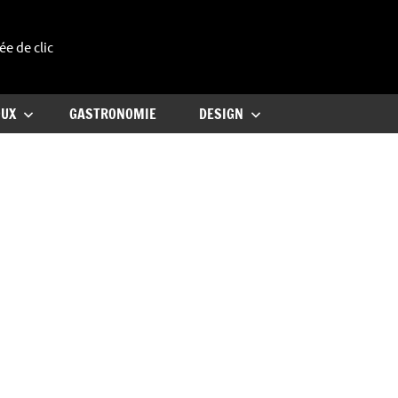
ée de clic
uxe
OUX
GASTRONOMIE
DESIGN