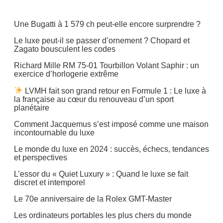
Design
Une Bugatti à 1 579 ch peut-elle encore surprendre ?
Immobilier
Le luxe peut-il se passer d’ornement ? Chopard et
Voyages
Zagato bousculent les codes
Richard Mille RM 75-01 Tourbillon Volant Saphir : un
exercice d’horlogerie extrême
LVMH fait son grand retour en Formule 1 : Le luxe à
la française au cœur du renouveau d’un sport
planétaire
Comment Jacquemus s’est imposé comme une maison
incontournable du luxe
Le monde du luxe en 2024 : succès, échecs, tendances
et perspectives
L’essor du « Quiet Luxury » : Quand le luxe se fait
discret et intemporel
Le 70e anniversaire de la Rolex GMT-Master
Les ordinateurs portables les plus chers du monde