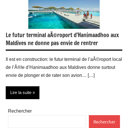
Le futur terminal aÃ©roport d’Hanimaadhoo aux
Maldives ne donne pas envie de rentrer
Il est en construction: le futur terminal de l’aÃ©roport local
de l’Ã®le d’Hanimaadhoo aux Maldives donne surtout
envie de plonger et de rater son avion… […]
Lire la suite
Actualité
Rechercher
Aéronautique
Rechercher