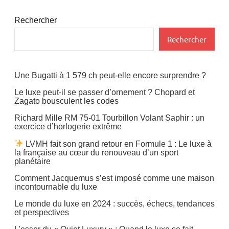
Accessoires
Rechercher
Cosmétiques
Rechercher
Hotels
Une Bugatti à 1 579 ch peut-elle encore surprendre ?
People
Le luxe peut-il se passer d’ornement ? Chopard et
Voyages
Zagato bousculent les codes
Richard Mille RM 75-01 Tourbillon Volant Saphir : un
exercice d’horlogerie extrême
LVMH fait son grand retour en Formule 1 : Le luxe à
la française au cœur du renouveau d’un sport
planétaire
Comment Jacquemus s’est imposé comme une maison
incontournable du luxe
Le monde du luxe en 2024 : succès, échecs, tendances
et perspectives