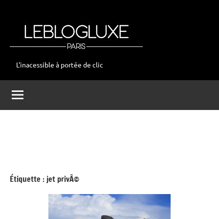
Aller
au
contenu
L'inacessible à portée de clic
leblogluxe
Étiquette :
jet privÃ©