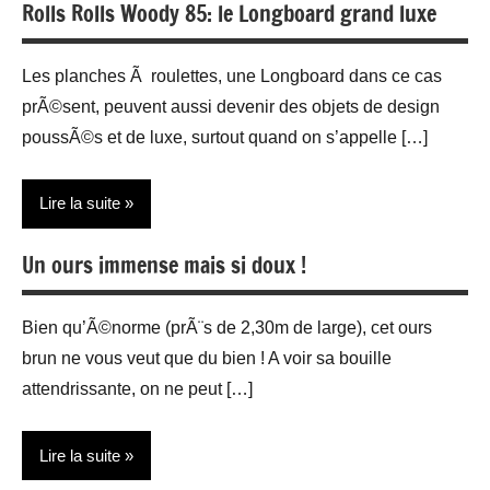
Rolls Rolls Woody 85: le Longboard grand luxe
Les planches Ã roulettes, une Longboard dans ce cas
prÃ©sent, peuvent aussi devenir des objets de design
poussÃ©s et de luxe, surtout quand on s’appelle […]
Lire la suite
Un ours immense mais si doux !
Accessoires
Sports
Bien qu’Ã©norme (prÃ¨s de 2,30m de large), cet ours
Web/Tech
brun ne vous veut que du bien ! A voir sa bouille
attendrissante, on ne peut […]
Lire la suite