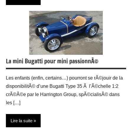
Accessoires
Actualité
Gadgets
People
La mini Bugatti pour mini passionnÃ©
Sports
Les enfants (enfin, certains…) pourront se rÃ©jouir de la
disponibilitÃ© d’une Bugatti Type 35 Ã l’Ã©chelle 1:2
crÃ©Ã©e par le Harrington Group, spÃ©cialisÃ© dans
les […]
Lire la suite