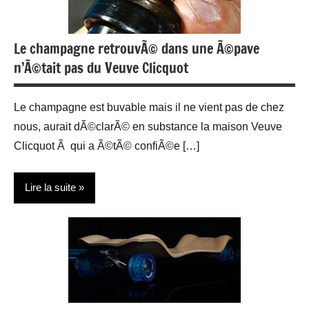
Yachting
Le champagne retrouvÃ© dans une Ã©pave
n’Ã©tait pas du Veuve Clicquot
Le champagne est buvable mais il ne vient pas de chez
nous, aurait dÃ©clarÃ© en substance la maison Veuve
Clicquot Ã qui a Ã©tÃ© confiÃ©e […]
Lire la suite
Actualité
Gastronomie
Restauration