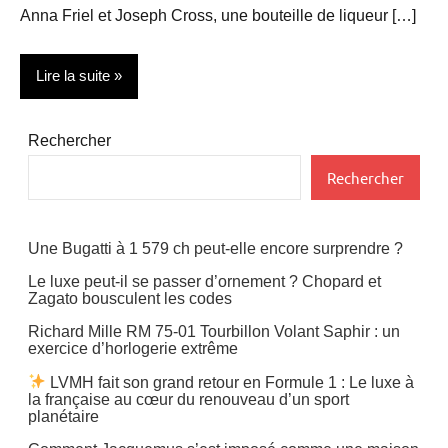
Anna Friel et Joseph Cross, une bouteille de liqueur […]
Lire la suite
Actualité
Rechercher
Arts
Rechercher
Déco
Bijoux
Une Bugatti à 1 579 ch peut-elle encore surprendre ?
Design
Le luxe peut-il se passer d’ornement ? Chopard et
Zagato bousculent les codes
Evenements
Richard Mille RM 75-01 Tourbillon Volant Saphir : un
exercice d’horlogerie extrême
Gastronomie
LVMH fait son grand retour en Formule 1 : Le luxe à
People
la française au cœur du renouveau d’un sport
planétaire