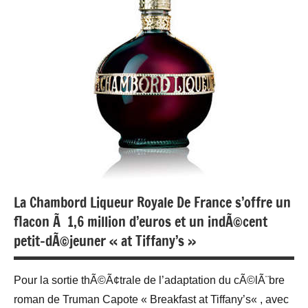
La Chambord Liqueur Royale De France s’offre un
flacon Ã 1,6 million d’euros et un indÃ©cent
petit-dÃ©jeuner « at Tiffany’s »
Pour la sortie thÃ©Ã¢trale de l’adaptation du cÃ©lÃ¨bre
roman de Truman Capote « Breakfast at Tiffany’s« , avec