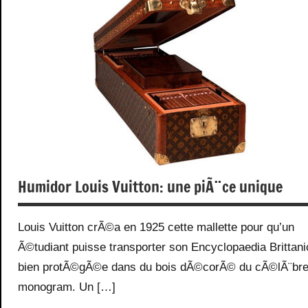
Mode
Voyages
Humidor Louis Vuitton: une piÃ¨ce unique
Louis Vuitton crÃ©a en 1925 cette mallette pour qu’un
Ã©tudiant puisse transporter son Encyclopaedia Brittani
bien protÃ©gÃ©e dans du bois dÃ©corÃ© du cÃ©lÃ¨br
monogram. Un […]