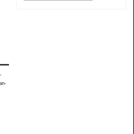
-
an-