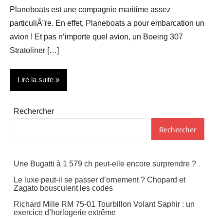
Planeboats est une compagnie maritime assez
particuliÃ¨re. En effet, Planeboats a pour embarcation un
avion ! Et pas n’importe quel avion, un Boeing 307
Stratoliner […]
Lire la suite
Vehicules
Rechercher
Voyages
Rechercher
Une Bugatti à 1 579 ch peut-elle encore surprendre ?
Le luxe peut-il se passer d’ornement ? Chopard et
Zagato bousculent les codes
Richard Mille RM 75-01 Tourbillon Volant Saphir : un
exercice d’horlogerie extrême