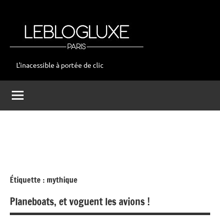
Aller
au
contenu
L'inacessible à portée de clic
leblogluxe
Étiquette :
mythique
Planeboats, et voguent les avions !