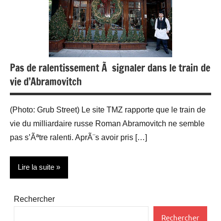
Pas de ralentissement Ã signaler dans le train de
vie d’Abramovitch
(Photo: Grub Street) Le site TMZ rapporte que le train de
vie du milliardaire russe Roman Abramovitch ne semble
pas s’Ãªtre ralenti. AprÃ¨s avoir pris […]
Lire la suite
People
Rechercher
Restauration
Rechercher