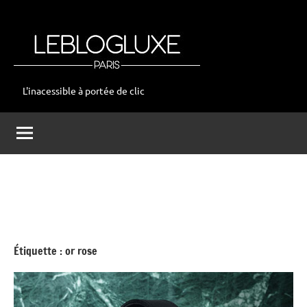
Aller
au
contenu
L'inacessible à portée de clic
leblogluxe
Étiquette :
or rose