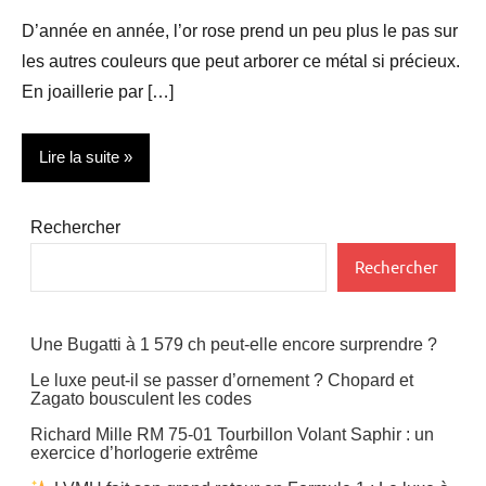
D’année en année, l’or rose prend un peu plus le pas sur
les autres couleurs que peut arborer ce métal si précieux.
En joaillerie par […]
Lire la suite
Design
Rechercher
Rechercher
Une Bugatti à 1 579 ch peut-elle encore surprendre ?
Le luxe peut-il se passer d’ornement ? Chopard et
Zagato bousculent les codes
Richard Mille RM 75-01 Tourbillon Volant Saphir : un
exercice d’horlogerie extrême