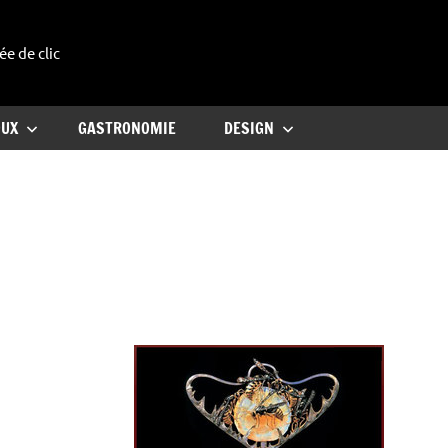
ée de clic
uxe
OUX
GASTRONOMIE
DESIGN