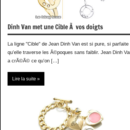
Dinh Van met une Cible Ã vos doigts
La ligne "Cible" de Jean Dinh Van est si pure, si parfaite
qu’elle traverse les Ã©poques sans faiblir. Jean Dinh Va
a crÃ©Ã© ce qu’on […]
Lire la suite
Actualité
Bijoux