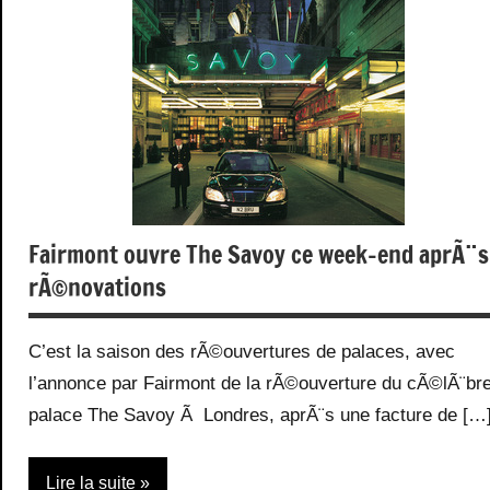
Fairmont ouvre The Savoy ce week-end aprÃ¨s
rÃ©novations
C’est la saison des rÃ©ouvertures de palaces, avec
l’annonce par Fairmont de la rÃ©ouverture du cÃ©lÃ¨br
palace The Savoy Ã Londres, aprÃ¨s une facture de […
Lire la suite