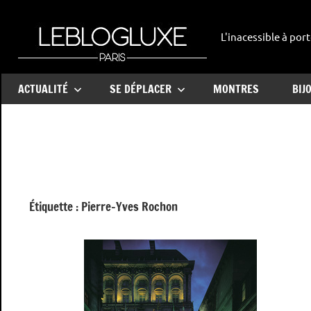
Aller
au
L'inacessible à port
leblogl
contenu
ACTUALITÉ
SE DÉPLACER
MONTRES
BIJ
Étiquette :
Pierre-Yves Rochon