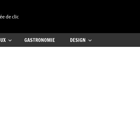
ée de clic
uxe
OUX
GASTRONOMIE
DESIGN