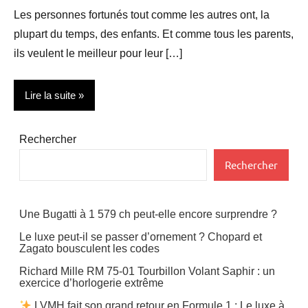
Les personnes fortunés tout comme les autres ont, la
plupart du temps, des enfants. Et comme tous les parents,
ils veulent le meilleur pour leur […]
Lire la suite
Evenements
Rechercher
Hotels
Rechercher
Une Bugatti à 1 579 ch peut-elle encore surprendre ?
Le luxe peut-il se passer d’ornement ? Chopard et
Zagato bousculent les codes
Richard Mille RM 75-01 Tourbillon Volant Saphir : un
exercice d’horlogerie extrême
LVMH fait son grand retour en Formule 1 : Le luxe à