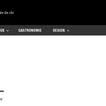
ée de clic
uxe
OUX
GASTRONOMIE
DESIGN
le