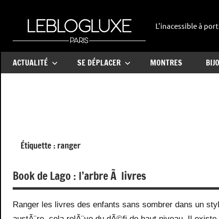
Aller
au
L'inacessible à port
leblogl
contenu
ACTUALITÉ
SE DÉPLACER
MONTRES
BIJ
Étiquette :
ranger
Book de Lago : l’arbre Ã livres
Ranger les livres des enfants sans sombrer dans un sty
austÃ¨re, cela relÃ¨ve du dÃ©fi de haut niveau. Il existe