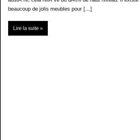
beaucoup de jolis meubles pour […]
Lire la suite
Décoration
d'intérieurs
Design
Livres