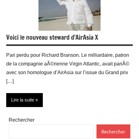
Voici le nouveau steward d’AirAsia X
Pari perdu pour Richard Branson. Le milliardaire, patron
de la compagnie aÃ©rienne Virgin Atlantic, avait pariÃ©
avec son homologue d’AirAsia sur l’issue du Grand prix
[…]
Lire la suite
Aéronautique
Rechercher
People
Rechercher