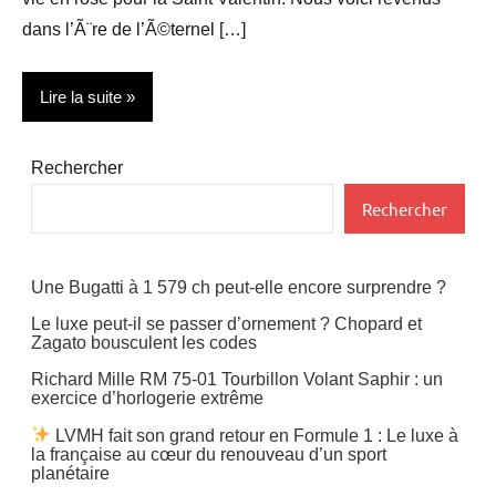
dans l’Ã¨re de l’Ã©ternel […]
Lire la suite
Actualité
Rechercher
Bijoux
Rechercher
Une Bugatti à 1 579 ch peut-elle encore surprendre ?
Le luxe peut-il se passer d’ornement ? Chopard et
Zagato bousculent les codes
Richard Mille RM 75-01 Tourbillon Volant Saphir : un
exercice d’horlogerie extrême
LVMH fait son grand retour en Formule 1 : Le luxe à
la française au cœur du renouveau d’un sport
planétaire