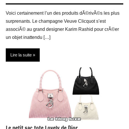
Mode
Voici certainement l’un des produits dÃ©rivÃ©s les plus
surprenants. Le champagne Veuve Clicquot s’est
associÃ© au grand designer Karim Rashid pour crÃ©er
un objet inattendu […]
Lire la suite
Actualité
Décoration
d'intérieurs
Design
Gastronomie
Le petit sac tote Lovely de Dior