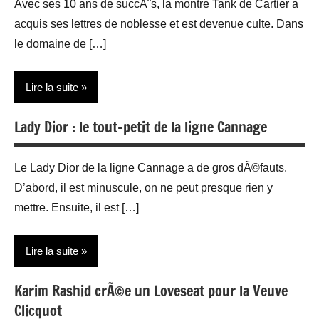
Avec ses 10 ans de succÃ¨s, la montre Tank de Cartier a
Restauration
acquis ses lettres de noblesse et est devenue culte. Dans
le domaine de […]
Lire la suite
Lady Dior : le tout-petit de la ligne Cannage
Actualité
Bijoux
Le Lady Dior de la ligne Cannage a de gros dÃ©fauts.
Montres
D’abord, il est minuscule, on ne peut presque rien y
mettre. Ensuite, il est […]
Lire la suite
Karim Rashid crÃ©e un Loveseat pour la Veuve
Maroquinerie
Clicquot