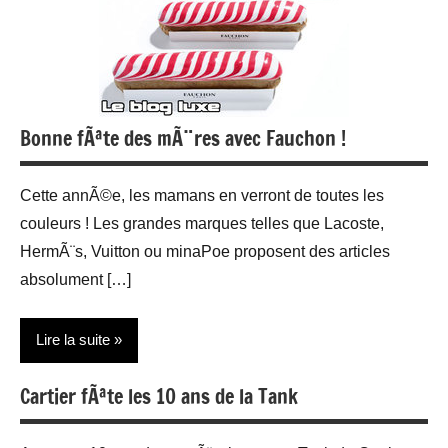
Bonne fÃªte des mÃ¨res avec Fauchon !
Cette annÃ©e, les mamans en verront de toutes les
couleurs ! Les grandes marques telles que Lacoste,
HermÃ¨s, Vuitton ou minaPoe proposent des articles
absolument […]
Lire la suite
Cartier fÃªte les 10 ans de la Tank
Actualité
Gastronomie