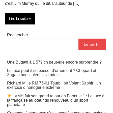
c’est Jim Murray qui le dit. L’auteur de […]
Lire la suite
Actualité
Rechercher
Gastronomie
Rechercher
Restauration
Une Bugatti à 1 579 ch peut-elle encore surprendre ?
Le luxe peut-il se passer d’ornement ? Chopard et
Zagato bousculent les codes
Richard Mille RM 75-01 Tourbillon Volant Saphir : un
exercice d’horlogerie extrême
LVMH fait son grand retour en Formule 1 : Le luxe à
la française au cœur du renouveau d’un sport
planétaire
Comment Jacquemus s’est imposé comme une maison