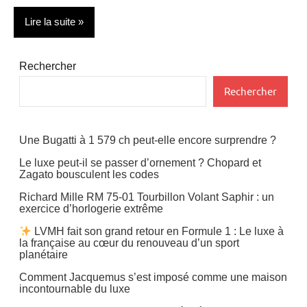
Lire la suite
Actualité
Rechercher
Cosmétiques
Rechercher
Hotels
Une Bugatti à 1 579 ch peut-elle encore surprendre ?
Voyages
Le luxe peut-il se passer d’ornement ? Chopard et
Zagato bousculent les codes
Richard Mille RM 75-01 Tourbillon Volant Saphir : un
exercice d’horlogerie extrême
LVMH fait son grand retour en Formule 1 : Le luxe à
la française au cœur du renouveau d’un sport
planétaire
Comment Jacquemus s’est imposé comme une maison
incontournable du luxe