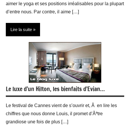
aimer le yoga et ses positions irréalisables pour la plupart
d’entre nous. Par contre, il aime […]
Lire la suite
People
Ventes
aux
enchères
Le luxe d’un Hilton, les bienfaits d’Evian…
Le festival de Cannes vient de s’ouvrir et, Ã en lire les
chiffres que nous donne Louis, il promet d’Ãªtre
grandiose une fois de plus […]