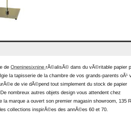
ue de
Oneninesixnine
rÃ©alisÃ© dans du vÃ©ritable papier p
lgie la tapisserie de la chambre de vos grands-parents oÃ¹ 
durÃ©e de vie dÃ©pend tout simplement du stock de papier
. De nombreux autres objets design vous attendent chez
que la marque a ouvert son premier magasin showroom, 135 
 des collections inspirÃ©es des annÃ©es 60 et 70.