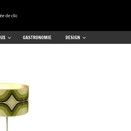
ée de clic
uxe
OUX
GASTRONOMIE
DESIGN