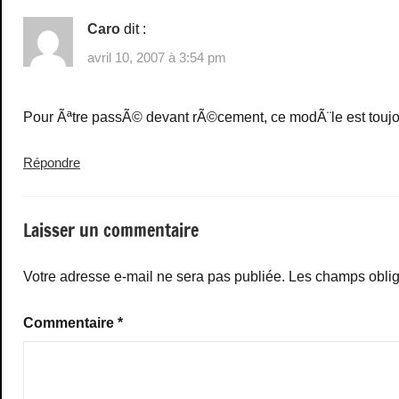
Caro
dit :
avril 10, 2007 à 3:54 pm
Pour Ãªtre passÃ© devant rÃ©cement, ce modÃ¨le est toujour
Répondre
Laisser un commentaire
Votre adresse e-mail ne sera pas publiée.
Les champs oblig
Commentaire
*