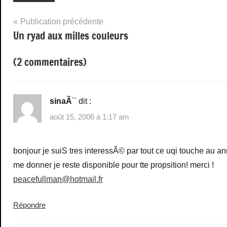
Navigation
Publication précédente
Un ryad aux milles couleurs
de
l’article
(2 commentaires)
sinaÃ¯
dit :
août 15, 2006 à 1:17 am
bonjour je suiS tres interessÃ© par tout ce uqi touche au a
me donner je reste disponible pour tte propsition! merci !
peacefullman@hotmail.fr
Répondre