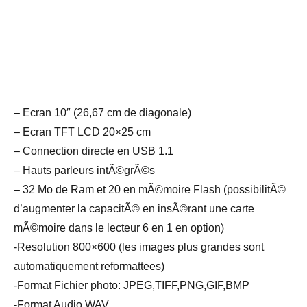
– Ecran 10″ (26,67 cm de diagonale)
– Ecran TFT LCD 20×25 cm
– Connection directe en USB 1.1
– Hauts parleurs intÃ©grÃ©s
– 32 Mo de Ram et 20 en mÃ©moire Flash (possibilitÃ©
d’augmenter la capacitÃ© en insÃ©rant une carte
mÃ©moire dans le lecteur 6 en 1 en option)
-Resolution 800×600 (les images plus grandes sont
automatiquement reformattees)
-Format Fichier photo: JPEG,TIFF,PNG,GIF,BMP
-Format Audio WAV