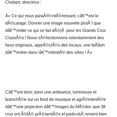
Chobert, directrice :
Â« Ce qui nous paraÃ®t intÃ©ressant, câ€™est le
dÃ©calage. Donner une image nouvelle plutÃ´t que
dâ€™imiter ce qui se fait dÃ©jÃ pour les Grands Crus
ClassÃ©s ! Nous sÃ©lectionnons volontairement des
lieux originaux, apprÃ©ciÃ©s des locaux, une faÃ§on
dâ€™entrer dans lâ€™intimitÃ© des villes ! Â»
Câ€™est donc dans une ambiance, lumineuse et
branchÃ©e sur un fond de musique et agrÃ©mentÃ©e
dâ€™une projection dâ€™images du MÃ©doc que 38
crus ont Ã©tÃ© prÃ©sentÃ©s et particuliÃ¨rement bien