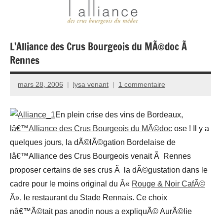
L’Alliance des Crus Bourgeois du MÃ©doc Ã
Rennes
mars 28, 2006
lysa venant
1 commentaire
En plein crise des vins de Bordeaux,
lâ€™Alliance des Crus Bourgeois du MÃ©doc
ose ! Il y a
quelques jours, la dÃ©lÃ©gation Bordelaise de
lâ€™Alliance des Crus Bourgeois venait Ã Rennes
proposer certains de ses crus Ã la dÃ©gustation dans le
cadre pour le moins original du Â«
Rouge & Noir CafÃ©
Â», le restaurant du Stade Rennais. Ce choix
nâ€™Ã©tait pas anodin nous a expliquÃ© AurÃ©lie