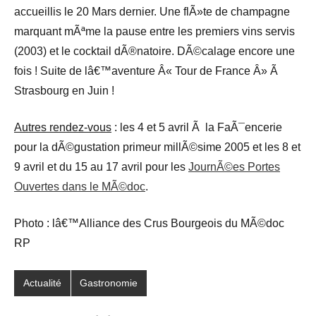
accueillis le 20 Mars dernier. Une flÃ»te de champagne
marquant mÃªme la pause entre les premiers vins servis
(2003) et le cocktail dÃ®natoire. DÃ©calage encore une
fois ! Suite de lâ€™aventure Â« Tour de France Â» Ã
Strasbourg en Juin !
Autres rendez-vous
: les 4 et 5 avril Ã la FaÃ¯encerie
pour la dÃ©gustation primeur millÃ©sime 2005 et les 8 et
9 avril et du 15 au 17 avril pour les
JournÃ©es Portes
Ouvertes dans le MÃ©doc
.
Photo : lâ€™Alliance des Crus Bourgeois du MÃ©doc
RP
Actualité
Gastronomie