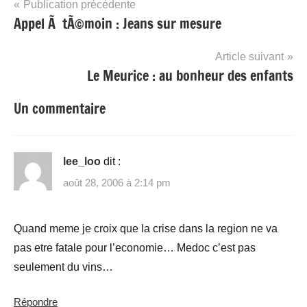
Navigation
Publication précédente
Appel Ã tÃ©moin : Jeans sur mesure
de
l’article
Article suivant
Le Meurice : au bonheur des enfants
Un commentaire
lee_loo
dit :
août 28, 2006 à 2:14 pm
Quand meme je croix que la crise dans la region ne va
pas etre fatale pour l’economie… Medoc c’est pas
seulement du vins…
Répondre