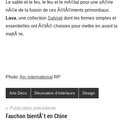
Le sable et le feu, le feu et le mÃ©tal pour une sÃ©rie
nÃ©e de la fusion de ces Ã©lÃ©ments primordiaux.
Lava
, une collection
Salviati
dont les formes simples et
essentielles ont Ã©tÃ© choisies pour mettre en avant la
matiÃ¨re.
Photo:
Arc-international
RP
Arts Déco
Décoration d'intérieurs
Design
Navigation
Publication précédente
Fauchon bientÃ´t en Chine
de