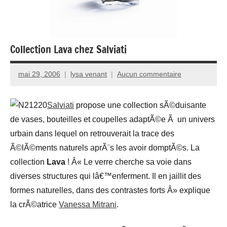
Collection Lava chez Salviati
mai 29, 2006
lysa venant
Aucun commentaire
Salviati
propose une collection sÃ©duisante
de vases, bouteilles et coupelles adaptÃ©e Ã un univers
urbain dans lequel on retrouverait la trace des
Ã©lÃ©ments naturels aprÃ¨s les avoir domptÃ©s. La
collection
Lava
! Â« Le verre cherche sa voie dans
diverses structures qui lâ€™enferment. Il en jaillit des
formes naturelles, dans des contrastes forts Â» explique
la crÃ©atrice
Vanessa Mitrani
.