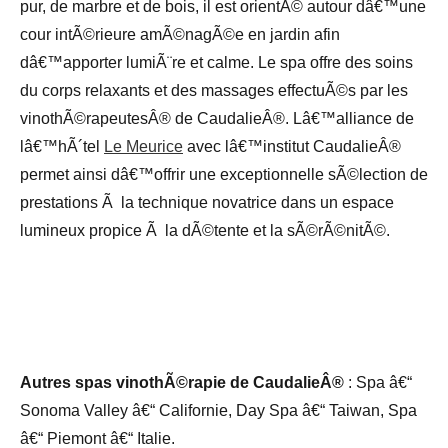
pur, de marbre et de bois, il est orientÃ© autour dâ€™une
cour intÃ©rieure amÃ©nagÃ©e en jardin afin
dâ€™apporter lumiÃ¨re et calme. Le spa offre des soins
du corps relaxants et des massages effectuÃ©s par les
vinothÃ©rapeutesÂ® de CaudalieÂ®. Lâ€™alliance de
lâ€™hÃ´tel
Le Meurice
avec lâ€™institut CaudalieÂ®
permet ainsi dâ€™offrir une exceptionnelle sÃ©lection de
prestations Ã la technique novatrice dans un espace
lumineux propice Ã la dÃ©tente et la sÃ©rÃ©nitÃ©.
Autres spas vinothÃ©rapie de CaudalieÂ®
: Spa â€“
Sonoma Valley â€“ Californie, Day Spa â€“ Taiwan, Spa
â€“ Piemont â€“ Italie.