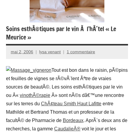
Soins esthÃ©tiques par le vin Ã l’hÃ´tel « Le
Meurice »
mai 2, 2006
lysa venant
1 commentaire
Tout est bon dans le raisin, pÃ©pins
et feuilles de vignes se rÃ©vÃ¨lent Ãªtre de vraies
sources de beautÃ©. Les soins esthÃ©tiques par le vin
ou Â«
vinothÃ©rapie
Â» sont nÃ©s dâ€™une rencontre
sur les terres du
ChÃ¢teau Smith Haut Lafitte
entre
Mathilde et Bertrand Thomas et un professeur de la
facultÃ© de Pharmacie de
Bordeaux
. AprÃ¨s deux ans de
recherches, la gamme
CaudalieÂ®
voit le jour et les