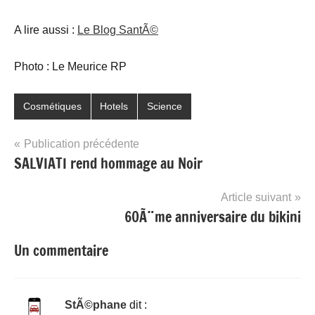
A lire aussi :
Le Blog SantÃ©
Photo : Le Meurice RP
Cosmétiques
Hotels
Science
Navigation
Publication précédente
SALVIATI rend hommage au Noir
de
l’article
Article suivant
60Ã¨me anniversaire du bikini
Un commentaire
StÃ©phane
dit :