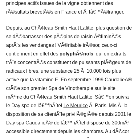
principes actifs issues de la vigne obtiennent des
rÃ©sultats brevetÃ©s en France et Ã lâ€™Ã©tranger.
Depuis, au
ChÃ¢teau Smith Haut Lafitte
, plus question de
se dÃ©barrasser des pÃ©pins de raisin Ã©liminÃ©s
aprÃ¨s les vendanges ! VÃ©ritable trÃ©sor, ceux-ci
contiennent en effet des
polyphÃ©nols
, qui en extraits
trÃ¨s concentrÃ©s constituent de puissants piÃ©geurs de
radicaux libres, une substance 25 Ã 10.000 fois plus
active que la vitamine E. En septembre 1999 CaudalieÂ®
crÃ©e son premier Spa de Vinotherapie sur le site
mÃªme du ChÃ¢teau Smith Haut Lafitte. Sâ€™en suivra
le Day spa de lâ€™hÃ´tel
Le Meurice
Ã Paris. Mis Ã la
disposition de sa clientÃ¨le privilÃ©giÃ©e depuis 2001 le
Day spa CaudalieÂ®
de lâ€™hÃ´tel dispose de 300mÂ²
accessible directement depuis les chambres. Au dÃ©cor