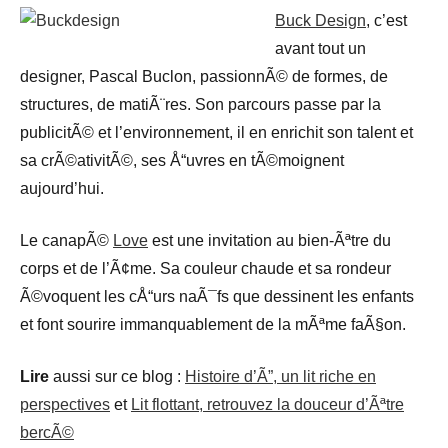
Buck Design
, c’est
avant tout un
designer, Pascal Buclon, passionnÃ© de formes, de
structures, de matiÃ¨res. Son parcours passe par la
publicitÃ© et l’environnement, il en enrichit son talent et
sa crÃ©ativitÃ©, ses Å“uvres en tÃ©moignent
aujourd’hui.
Le canapÃ©
Love
est une invitation au bien-Ãªtre du
corps et de l’Ã¢me. Sa couleur chaude et sa rondeur
Ã©voquent les cÅ“urs naÃ¯fs que dessinent les enfants
et font sourire immanquablement de la mÃªme faÃ§on.
Lire
aussi sur ce blog :
Histoire d’Ã”, un lit riche en
perspectives
et
Lit flottant, retrouvez la douceur d’Ãªtre
bercÃ©