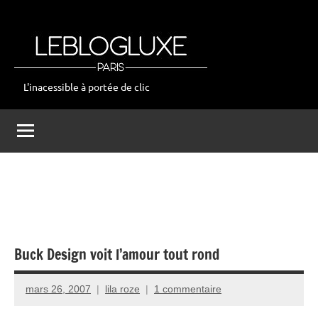
Aller
au
contenu
L'inacessible à portée de clic
leblogluxe
Buck Design voit l’amour tout rond
mars 26, 2007
lila roze
1 commentaire