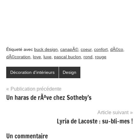
Étiqueté avec
buck design
,
canapÃ©
,
coeur
,
confort
,
dÃ©co
,
dÃ©coration
,
love
,
luxe
,
pascal buclon
,
rond
,
rouge
Décoration d'intérieurs
Design
Navigation
Publication précédente
Un haras de rÃªve chez Sotheby’s
de
l’article
Article suivant
Lyria de Lacoste : su-bli-mes !
Un commentaire