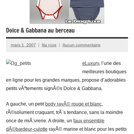
Dolce & Gabbana au berceau
mars 1, 2007
lila roze
Aucun commentaire
eLuxury
, l’une des
meilleures boutiques
en ligne pour les grandes marques, propose d’adorables
petits vÃªtements signÃ©s Dolce & Gabbana.
A gauche, un petit
body rayÃ© rouge et blanc
,
rÃ©solument craquant, trÃ¨s tendance, sans la moindre
once de miÃ¨vrerie. A droite, un
faux ensemble
dÃ©bardeur-culotte
rayÃ© marine et blanc pour les petits