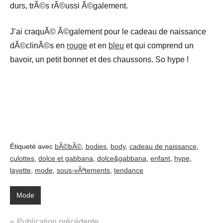
durs, trÃ©s rÃ©ussi Ã©galement.
J’ai craquÃ© Ã©galement pour le cadeau de naissance
dÃ©clinÃ©s en
rouge
et en
bleu
et qui comprend un
bavoir, un petit bonnet et des chaussons. So hype !
Étiqueté avec
bÃ©bÃ©
,
bodies
,
body
,
cadeau de naissance
,
culottes
,
dolce et gabbana
,
dolce&gabbana
,
enfant
,
hype
,
layette
,
mode
,
sous-vÃªtements
,
tendance
Mode
Navigation
Publication précédente