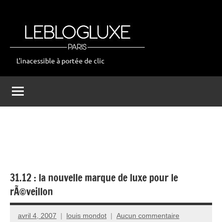
Aller
au
contenu
L'inacessible à portée de clic
leblogluxe
31.12 : la nouvelle marque de luxe pour le
rÃ©veillon
avril 4, 2007
louis mondot
Aucun commentaire