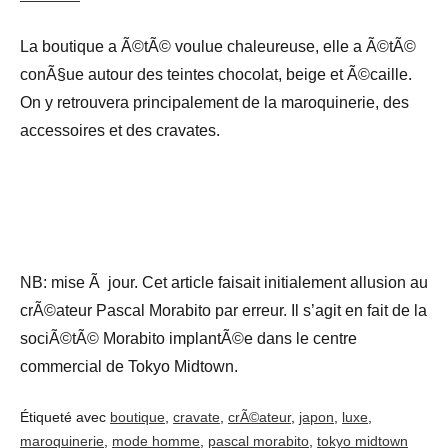
La boutique a Ã©tÃ© voulue chaleureuse, elle a Ã©tÃ©
conÃ§ue autour des teintes chocolat, beige et Ã©caille.
On y retrouvera principalement de la maroquinerie, des
accessoires et des cravates.
NB: mise Ã jour. Cet article faisait initialement allusion au
crÃ©ateur Pascal Morabito par erreur. Il s’agit en fait de la
sociÃ©tÃ© Morabito implantÃ©e dans le centre
commercial de Tokyo Midtown.
Étiqueté avec
boutique
,
cravate
,
crÃ©ateur
,
japon
,
luxe
,
maroquinerie
,
mode homme
,
pascal morabito
,
tokyo midtown