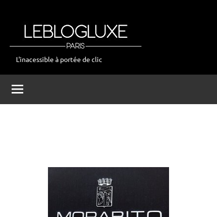
Aller
au
contenu
L'inacessible à portée de clic
leblogluxe