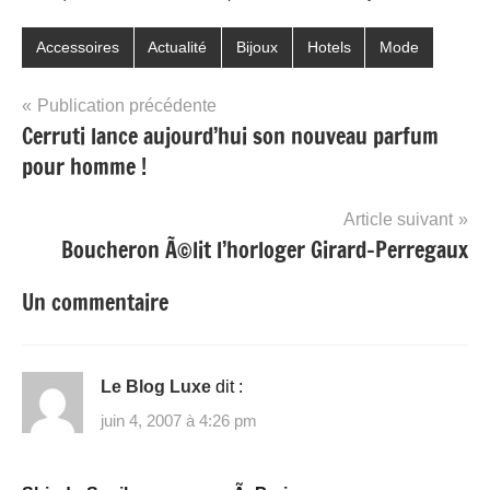
Accessoires
Actualité
Bijoux
Hotels
Mode
Navigation
Publication précédente
Cerruti lance aujourd’hui son nouveau parfum
de
pour homme !
l’article
Article suivant
Boucheron Ã©lit l’horloger Girard-Perregaux
Un commentaire
Le Blog Luxe
dit :
juin 4, 2007 à 4:26 pm