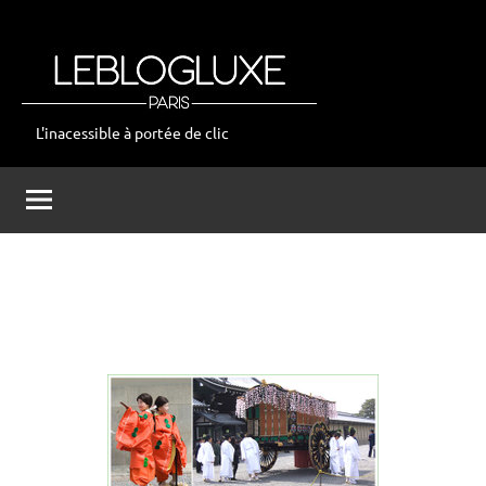
Aller
au
contenu
L'inacessible à portée de clic
leblogluxe