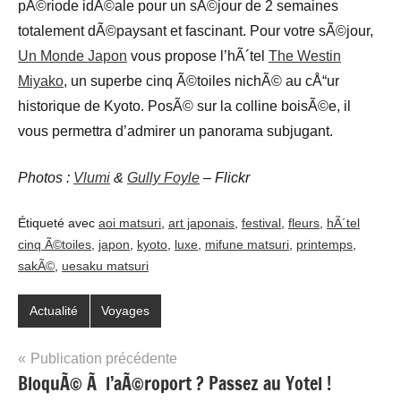
pÃ©riode idÃ©ale pour un sÃ©jour de 2 semaines
totalement dÃ©paysant et fascinant. Pour votre sÃ©jour,
Un Monde Japon
vous propose l’hÃ´tel
The Westin
Miyako
, un superbe cinq Ã©toiles nichÃ© au cÅ“ur
historique de Kyoto. PosÃ© sur la colline boisÃ©e, il
vous permettra d’admirer un panorama subjugant.
Photos :
Vlumi
&
Gully Foyle
– Flickr
Étiqueté avec
aoi matsuri
,
art japonais
,
festival
,
fleurs
,
hÃ´tel
cinq Ã©toiles
,
japon
,
kyoto
,
luxe
,
mifune matsuri
,
printemps
,
sakÃ©
,
uesaku matsuri
Actualité
Voyages
Navigation
Publication précédente
BloquÃ© Ã l’aÃ©roport ? Passez au Yotel !
de