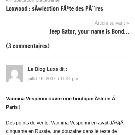
Navigation
Publication précédente
Loxwood : sÃ©lection FÃªte des PÃ¨res
de
l’article
Article suivant
Jeep Gator, your name is Bond…
(3 commentaires)
Le Blog Luxe
dit :
juillet 16, 2007 à 11:41 pm
Vannina Vesperini ouvre une boutique Ã©crin Ã
Paris !
Des points de vente, Vannina Vesperini en avait dÃ©jÃ
cinquante en Russie, une douzaine dans le reste de