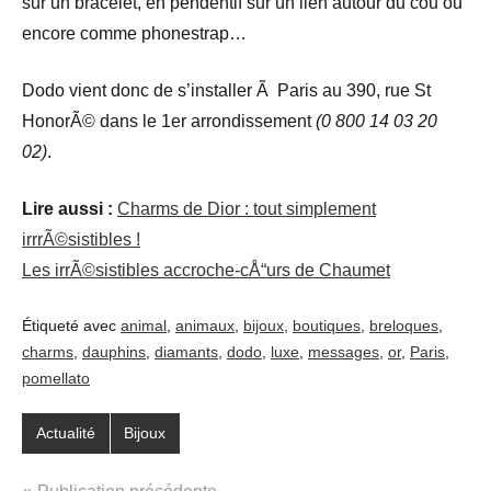
sur un bracelet, en pendentif sur un lien autour du cou ou
encore comme phonestrap…
Dodo vient donc de s’installer Ã Paris au 390, rue St
HonorÃ© dans le 1er arrondissement
(0 800 14 03 20
02)
.
Lire aussi :
Charms de Dior : tout simplement
irrrÃ©sistibles !
Les irrÃ©sistibles accroche-cÅ“urs de Chaumet
Étiqueté avec
animal
,
animaux
,
bijoux
,
boutiques
,
breloques
,
charms
,
dauphins
,
diamants
,
dodo
,
luxe
,
messages
,
or
,
Paris
,
pomellato
Actualité
Bijoux