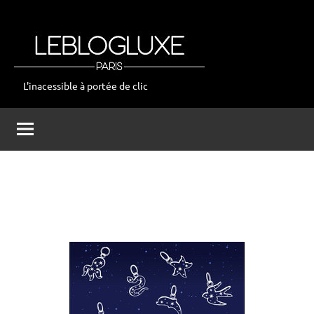
Aller
au
contenu
L'inacessible à portée de clic
leblogluxe