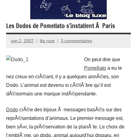
Les Dodos de Pomellato s’installent Ã Paris
juin 2, 2007
lila roze
3 commentaires
On peut dire que
Pomellato
a eu le
nez creux en crÃ©ant, il y a quelques annÃ©es, son
Dodo. L’animal est devenu si cÃ©lÃ¨bre qu’il est
dÃ©sormais une marque indÃ©pendante.
Dodo
crÃ©e des bijoux Ã messages basÃ©s sur des
reprÃ©sentations d’animaux. Le premier message est,
bien sÃ»r, la prÃ©servation de la planÃ¨te. Le choix de
l’emblÃ¨me, un dodo, animal aujourd’hui disparu, en