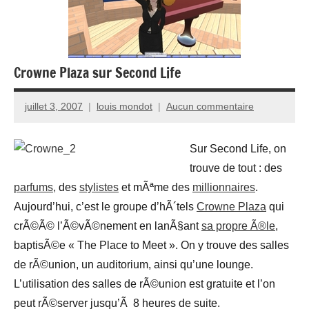
Crowne Plaza sur Second Life
juillet 3, 2007
louis mondot
Aucun commentaire
Sur Second Life, on
trouve de tout : des
parfums,
des
stylistes
et mÃªme des
millionnaires
.
Aujourd’hui, c’est le groupe d’hÃ´tels
Crowne Plaza
qui
crÃ©Ã© l’Ã©vÃ©nement en lanÃ§ant
sa propre Ã®le
,
baptisÃ©e « The Place to Meet ». On y trouve des salles
de rÃ©union, un auditorium, ainsi qu’une lounge.
L’utilisation des salles de rÃ©union est gratuite et l’on
peut rÃ©server jusqu’Ã 8 heures de suite.