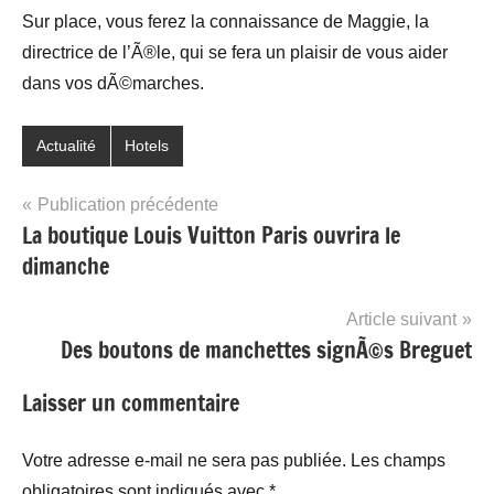
Sur place, vous ferez la connaissance de Maggie, la
directrice de l’Ã®le, qui se fera un plaisir de vous aider
dans vos dÃ©marches.
Actualité
Hotels
Navigation
Publication précédente
La boutique Louis Vuitton Paris ouvrira le
de
dimanche
l’article
Article suivant
Des boutons de manchettes signÃ©s Breguet
Laisser un commentaire
Votre adresse e-mail ne sera pas publiée.
Les champs
obligatoires sont indiqués avec
*