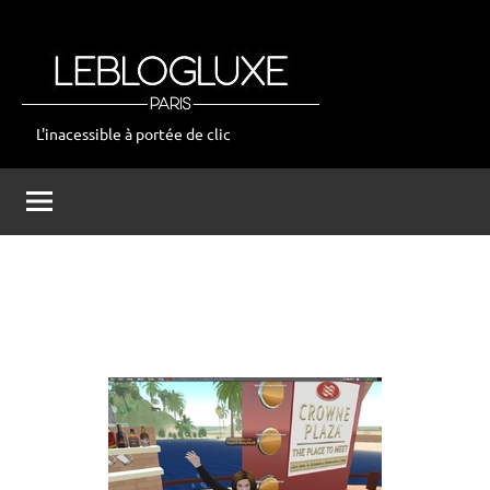
Aller
au
contenu
L'inacessible à portée de clic
leblogluxe