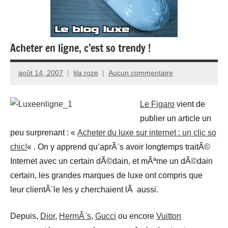
Acheter en ligne, c’est so trendy !
août 14, 2007
lila roze
Aucun commentaire
Le Figaro
vient de
publier un article un
peu surprenant : «
Acheter du luxe sur internet : un clic so
chic!
« . On y apprend qu’aprÃ¨s avoir longtemps traitÃ©
Internet avec un certain dÃ©dain, et mÃªme un dÃ©dain
certain, les grandes marques de luxe ont compris que
leur clientÃ¨le les y cherchaient lÃ aussi.
Depuis,
Dior
,
HermÃ¨s
,
Gucci
ou encore
Vuitton