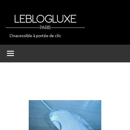
Aller
au
contenu
L'inacessible à portée de clic
leblogluxe