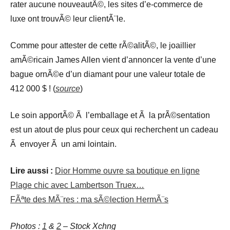
rater aucune nouveautÃ©, les sites d’e-commerce de
luxe ont trouvÃ© leur clientÃ¨le.
Comme pour attester de cette rÃ©alitÃ©, le joaillier
amÃ©ricain James Allen vient d’annoncer la vente d’une
bague ornÃ©e d’un diamant pour une valeur totale de
412 000 $ ! (
source
)
Le soin apportÃ© Ã l’emballage et Ã la prÃ©sentation
est un atout de plus pour ceux qui recherchent un cadeau
Ã envoyer Ã un ami lointain.
Lire aussi :
Dior Homme ouvre sa boutique en ligne
Plage chic avec Lambertson Truex…
FÃªte des MÃ¨res : ma sÃ©lection HermÃ¨s
Photos :
1
&
2
– Stock Xchng