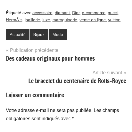
Étiqueté avec
accessoire
,
diamant
,
Dior
,
e-commerce
,
gucci
,
HermÃ¨s
,
joaillerie
,
luxe
,
maroquinerie
,
vente en ligne
,
vuitton
Actualité
Bijoux
Mode
Navigation
Publication précédente
Des cadeaux originaux pour hommes
de
l’article
Article suivant
Le bracelet du centenaire de Rolls-Royce
Laisser un commentaire
Votre adresse e-mail ne sera pas publiée.
Les champs
obligatoires sont indiqués avec
*